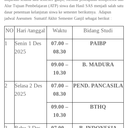
Alur Tujuan Pembelajaran (ATP) siswa dan Hasil SAS menjadi salah satu
dasar penentuan kelanjutan siswa ke semester berikutnya. Adapun
jadwal Asessmen Sumatif Akhir Semester Ganjil sebagai berikut :
NO
Hari /tanggal
Waktu
Bidang Studi
1
Senin 1 Des
07.00 –
PAIBP
2025
08.30
09.00 –
B. MADURA
10.30
2
Selasa 2 Des
07.00 –
PEND. PANCASILA
2025
08.30
09.00 –
BTHQ
10.30
3
Rabu 3 Des
07.00 –
B. INDONESIA