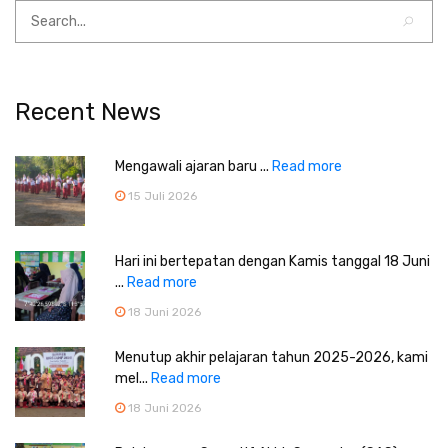
Recent News
Mengawali ajaran baru ...
Read more
15 Juli 2026
Hari ini bertepatan dengan Kamis tanggal 18 Juni
...
Read more
18 Juni 2026
Menutup akhir pelajaran tahun 2025-2026, kami
mel...
Read more
18 Juni 2026