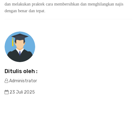
dan melakukan praktek cara membersihkan dan menghilangkan najis
dengan benar dan tepat.
Ditulis oleh :
Administrator
23 Juli 2025