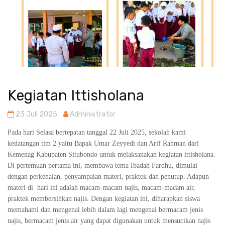
Kegiatan Ittisholana
23 Juli 2025
Administrator
Pada hari Selasa bertepatan tanggal 22 Juli 2025, sekolah kami
kedatangan tim 2 yaitu Bapak Umar Zeyyedi dan Arif Rahman dari
Kemenag Kabupaten Situbondo untuk melaksanakan kegiatan ittisholana.
Di pertemuan pertama ini, membawa tema Ibadah Fardhu, dimulai
dengan perkenalan, penyampaian materi, praktek dan penutup. Adapun
materi di hari ini adalah macam-macam najis, macam-macam air,
praktek membersihkan najis. Dengan kegiatan ini, diharapkan siswa
memahami dan mengenal lebih dalam lagi mengenai bermacam jenis
najis, bermacam jenis air yang dapat digunakan untuk mensucikan najis