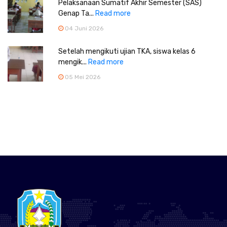
Pelaksanaan Sumatif Akhir Semester (SAS)
Genap Ta...
Read more
04 Juni 2026
Setelah mengikuti ujian TKA, siswa kelas 6
mengik...
Read more
05 Mei 2026