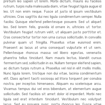
pretium leo sapien ut lorem. Morbi dictum, mauris eu facilisis
rutrum, turpis nulla malesuada diam, vitae feugiat ligula augue id
leo. Ut non enim neque. Fusce at justo id ipsum vestibulum
ultricies. Cras sagittis dui nec ligula condimentum semper. Nulla
facilisi. Quisque eleifend pellentesque posuere. Sed ut aliquet
leo. Sed lorem felis, gravida id ornare in, ultricies ut tortor.
Vestibulum feugiat rutrum velit, ut aliquam justo porttitor et.
Cras consectetur tortor non urna cursus sollicitudin. In convallis
pulvinar quam ut fringilla. Phasellus vitae euismod enim.
Praesent ac lacus at urna consequat vulputate et ut sem.
Pellentesque rhoncus massa vel libero egestas, venenatis
pharetra tellus tincidunt. Nam mauris lectus, blandit cursus
fermentum sed, sollicitudin in ex. Nullam tempor eleifend sapien,
ac dictum turpis rutrum a. Phasellus vel nisl in elit mollis mollis.
Nunc ligula lorem, tristique non dui vitae, lacinia condimentum
elit. Class aptent taciti sociosqu ad litora torquent per conubia
nostra, per inceptos himenaeos. Aliquam eu scelerisque arcu.
Vivamus tempus dui vel eros bibendum, at elementum augue
sollicitudin. Sed facilisis sit amet dolor id imperdiet. Morbi nec
ligula sed erat interdum tincidunt. Vestibulum nec volutpat
lacus. Sed eu posuere nunc, porta rhoncus leo. Fusce vitae