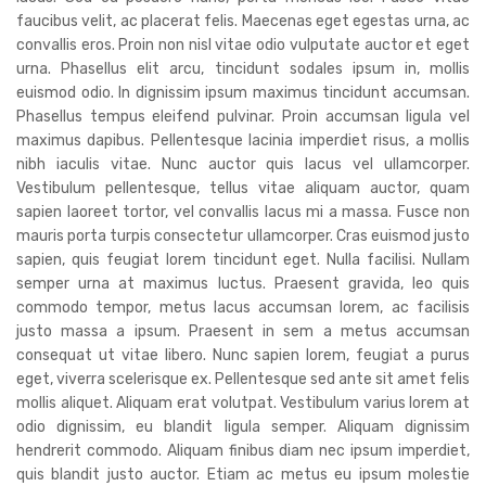
faucibus velit, ac placerat felis. Maecenas eget egestas urna, ac
convallis eros. Proin non nisl vitae odio vulputate auctor et eget
urna. Phasellus elit arcu, tincidunt sodales ipsum in, mollis
euismod odio. In dignissim ipsum maximus tincidunt accumsan.
Phasellus tempus eleifend pulvinar. Proin accumsan ligula vel
maximus dapibus. Pellentesque lacinia imperdiet risus, a mollis
nibh iaculis vitae. Nunc auctor quis lacus vel ullamcorper.
Vestibulum pellentesque, tellus vitae aliquam auctor, quam
sapien laoreet tortor, vel convallis lacus mi a massa. Fusce non
mauris porta turpis consectetur ullamcorper. Cras euismod justo
sapien, quis feugiat lorem tincidunt eget. Nulla facilisi. Nullam
semper urna at maximus luctus. Praesent gravida, leo quis
commodo tempor, metus lacus accumsan lorem, ac facilisis
justo massa a ipsum. Praesent in sem a metus accumsan
consequat ut vitae libero. Nunc sapien lorem, feugiat a purus
eget, viverra scelerisque ex. Pellentesque sed ante sit amet felis
mollis aliquet. Aliquam erat volutpat. Vestibulum varius lorem at
odio dignissim, eu blandit ligula semper. Aliquam dignissim
hendrerit commodo. Aliquam finibus diam nec ipsum imperdiet,
quis blandit justo auctor. Etiam ac metus eu ipsum molestie